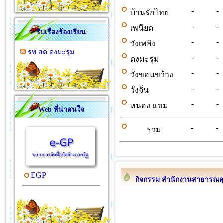
-
-
บ้านรักไทย
-
-
เพนียด
รับเรื่องร้องเรียน
-
-
วังเพลิง
รพ.สต.ดงมะรุม
-
-
ดงมะรุม
-
-
วังขอนขว้าง
-
-
วังจั่น
-
-
หนอง แขม
Web ที่น่าสนใจ
-
-
รวม
EGP
กิจกรรม สำนักงานสาธารณส