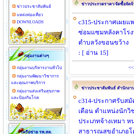
ข่าวประกวดราคา/จัดซื้อจั
ข่าวประชาสัมพันธ์
แหล่งท่องเที่ยว
c315-ประกาศเผยแพ
DOWNLOADS
ซ่อมแซมหลังคาโรง
ตำบลวังขอนขว้าง
: [ อ่าน 15]
กลุ่มงานต่างๆ
<
กลุ่มงานบริหารงานทั่วไป
กลุ่มงานพัฒนาวิชาการ
และคุณภาพบริการ
ข่าวประชาสัมพันธ์ สำนัก
กลุ่มงานส่งเสริมสุขภาพ
และป้องกันโรค
c314-ประกาศรับสมัค
เดือน ตำแหน่งนักว
ประเภทจ้างเหมา หน
สาธารณสุขอำเภอโ
เครือข่าย รพ.สต.